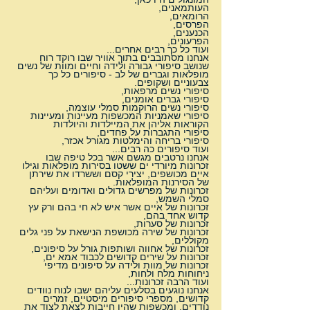
העותמאנים,
הרומאים,
הפרסים,
הכנענים,
הפרעונים,
ועוד כל כך רבים אחרים...
אנחנו מסתובבים בתוך אוויר שבו רוקד רוח 
שנושב סיפורי גבורה ולידה וחיים ומוות של נשים 
מופלאות וגברים של לב - סיפורים כל כך 
צבעוניים ושקופים.
סיפורי נשים מרפאות,
סיפורי גברים אומנים,
סיפורי נשים הרוקמות סמלי עוצמה,
סיפורי שאמניות המכשפות מעיינות ומעיינות 
הקוראות אליהן את המיילדות והיולדות
סיפורי התגברות על פחדים,
סיפורי בריחה והימלטות מגורל אכזר,
ועוד סיפורים כה רבים...
אנחנו נרטבים מגשם אשר בכל טיפה שבו 
זכרונות מיורדי ים ששטו בסירות מופלאות וגילו 
איים מכושפים, יצירי קסם וששרדו את שירתן 
של הסירנות המופלאות.
זכרונות של מפרשים גדולים ואדומים ועליהם 
סמלי השמש,
זכרונות של איים אשר איש לא חי בהם ורק עץ 
קדוש אחד בהם,
זכרונות של סערות,
זכרונות של שירה מכושפת הנישאת על פני גלים 
מקוללים,
זכרונות של אחווה ושותפות גורל על סיפונים,
זכרונות על שירים קדושים לכבוד אמא ים,
זכרונות של מוות ולידה על סיפונים מדיפי 
ניחוחות מלח ולחות,
ועוד הרבה זכרונות...
אנחנו נוגעים בסלעים עליהם ישבו לנוח נוודים 
קדושים, מספרי סיפורים מיסטיים, זמרים 
נודדים, ומכשפות שהיו חייבות לצאת לצוד את 