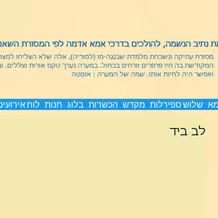
 נתיב הנשמה, להולכים בדרכי אמא אדמה לפי המסורת השאמנ
מסורת עתיקה ונשכחת מלמדת שבנַגַה-מוּ (למוריה), אלה שלא הצליחו למצ
המקודשת בה חיו פרפרים זורחים בכחול. במערה נערך טקס אורות וצללים. ו
ואפשר היה לחיות אותו.
שמה של המערה : אוּמַטַה
מא
שלוש ספירלות
מקדש
הכשרות
בלוג
חנות
לוח אירועים
לב ביד