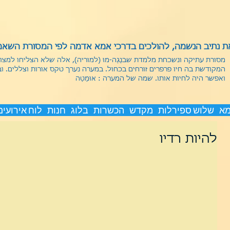
 נתיב הנשמה, להולכים בדרכי אמא אדמה לפי המסורת השאמנ
מסורת עתיקה ונשכחת מלמדת שבנַגַה-מוּ (למוריה), אלה שלא הצליחו למצ
המקודשת בה חיו פרפרים זורחים בכחול. במערה נערך טקס אורות וצללים. ו
ואפשר היה לחיות אותו.
שמה של המערה : אוּמַטַה
מא
שלוש ספירלות
מקדש
הכשרות
בלוג
חנות
לוח אירועים
להיות רדיו