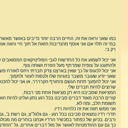
כמו שאני וראה את זה, החיים הרבה יותר נדיבים באושר מאשר
במי זה תלוי אם אני אוסף מהנדיבות הזאת אל תוך חיי וחווה או
רק בי.
אני יכול לשמוע את כל החדשות לגבי הפוליטיקאים המסואבים שלנ
ולהתענג על צופית שמרחף מעל הפרח ושותה צוף.
אני יכול לכעוס על כך שאין בארצנו צדק חברתי ויחס לאזרח פשו
שאני יודע שעובר משבר בזוגיות שלו ולנסות לעזור ולתמוך.
אני יכול להמעך תחת הגשם והחורף הקרררר, או אני יכול להכנס
שרוצים להיות חברים שלי.
המציאות שסביבנו היא רק מציאות אחת מני רבות.
קורים הרבה מאוד דברים סביבנו בכל רגע נתון ועלינו להיות ה
תשומת הלב, ומה לא.
אני ממש חווה את זה כלהיות רדיו.
תדרי רדיו נמצאים סביבנו בכל רגע - גם גלגל"צ, גם רשת ב', גם 
ורבים. בכיוון של כפתור במכשיר הרדיו אנחנו בוחרים מה מכולם 
כך גם עם ההזדמנויות לאושר אל מול דברים אחרים. גל "ההזדמנ