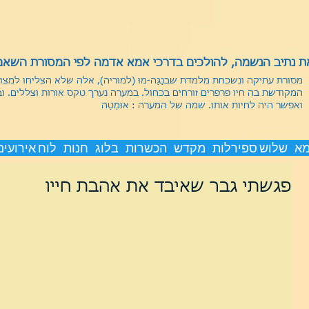
 נתיב הנשמה, להולכים בדרכי אמא אדמה לפי המסורת השאמנ
מסורת עתיקה ונשכחת מלמדת שבנַגַה-מוּ (למוריה), אלה שלא הצליחו למצ
המקודשת בה חיו פרפרים זורחים בכחול. במערה נערך טקס אורות וצללים. ו
ואפשר היה לחיות אותו.
שמה של המערה : אוּמַטַה
מא
שלוש ספירלות
מקדש
הכשרות
בלוג
חנות
לוח אירועים
פגשתי גבר שאיבד את אהבת חייו