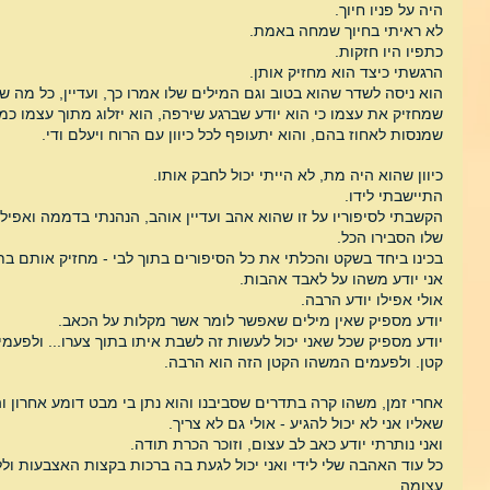
היה על פניו חיוך.
לא ראיתי בחיוך שמחה באמת.
כתפיו היו חזקות.
הרגשתי כיצד הוא מחזיק אותן.
הוא ניסה לשדר שהוא בטוב וגם המילים שלו אמרו כך, ועדיין, כל מה ש
שמחזיק את עצמו כי הוא יודע שברגע שירפה, הוא יזלוג מתוך עצמו כמו 
שמנסות לאחוז בהם, והוא יתעופף לכל כיוון עם הרוח ויעלם ודי.
כיוון שהוא היה מת, לא הייתי יכול לחבק אותו.
התיישבתי לידו.
הקשבתי לסיפוריו על זו שהוא אהב ועדיין אוהב, הנהנתי בדממה ואפי
שלו הסבירו הכל.
בכינו ביחד בשקט והכלתי את כל הסיפורים בתוך לבי - מחזיק אותם בתו
אני יודע משהו על לאבד אהבות.
אולי אפילו יודע הרבה.
יודע מספיק שאין מילים שאפשר לומר אשר מקלות על הכאב.
יודע מספיק שכל שאני יכול לעשות זה לשבת איתו בתוך צערו... ולפעמ
קטן. ולפעמים המשהו הקטן הזה הוא הרבה.
אחרי זמן, משהו קרה בתדרים שסביבנו והוא נתן בי מבט דומע אחרון ו
שאליו אני לא יכול להגיע - אולי גם לא צריך.
ואני נותרתי יודע כאב לב עצום, וזוכר הכרת תודה.
כל עוד האהבה שלי לידי ואני יכול לגעת בה ברכות בקצות האצבעות וללח
עצומה.