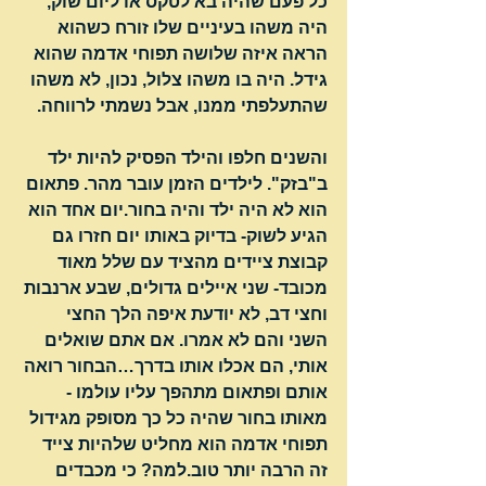
כל פעם שהיה בא לטקס או ליום שוק, 
היה משהו בעיניים שלו זורח כשהוא 
הראה איזה שלושה תפוחי אדמה שהוא 
גידל. היה בו משהו צלול, נכון, לא משהו 
שהתעלפתי ממנו, אבל נשמתי לרווחה.
והשנים חלפו והילד הפסיק להיות ילד 
ב"בזק". לילדים הזמן עובר מהר. פתאום 
הוא לא היה ילד והיה בחור.יום אחד הוא 
הגיע לשוק- בדיוק באותו יום חזרו גם 
קבוצת ציידים מהציד עם שלל מאוד 
מכובד- שני איילים גדולים, שבע ארנבות 
וחצי דב, לא יודעת איפה הלך החצי 
השני והם לא אמרו. אם אתם שואלים 
אותי, הם אכלו אותו בדרך…הבחור רואה 
אותם ופתאום מתהפך עליו עולמו - 
מאותו בחור שהיה כל כך מסופק מגידול 
תפוחי אדמה הוא מחליט שלהיות צייד 
זה הרבה יותר טוב.למה? כי מכבדים 