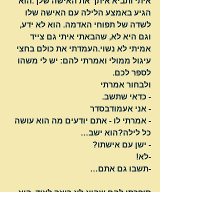
איתי ותביא איתך את האישה שלך.הוא 
הגיע באמצע הלילה עם האישה שלו 
לשדה של תפוחי האדמה. הוא לא ידע, 
וגם היא לא, שהבאתי איתי גם צייד 
אמיתי לא נשוי.העמדתי את כולם בחצי 
עיגול ממולי ואמרתי להם: יש לי משהו 
לספר לכם. 
ולבחור אמרתי
- כדאי שתשב.
- אני אעמודבסדר
- אמרתי לו - אתם יודעים מה הוא עושה 
כל לילה?הוא ישב…
- ישן עם אישתו?
-לא! 
-תשבו גם אתם…
סיפרתי להם שהוא לא רוצה לצוד, הוא 
רוצה להיות בבית.ולאישתו אמרתי - הוא 
לא אוהב אותך! הוא רוצה אישה שתעניין 