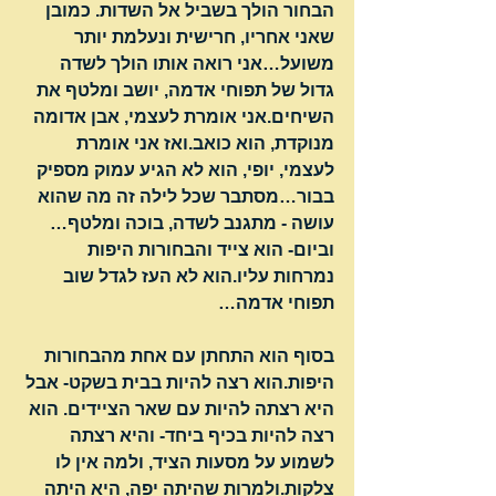
הבחור הולך בשביל אל השדות. כמובן 
שאני אחריו, חרישית ונעלמת יותר 
משועל…אני רואה אותו הולך לשדה 
גדול של תפוחי אדמה, יושב ומלטף את 
השיחים.אני אומרת לעצמי, אבן אדומה 
מנוקדת, הוא כואב.ואז אני אומרת 
לעצמי, יופי, הוא לא הגיע עמוק מספיק 
בבור…מסתבר שכל לילה זה מה שהוא 
עושה - מתגנב לשדה, בוכה ומלטף… 
וביום- הוא צייד והבחורות היפות 
נמרחות עליו.הוא לא העז לגדל שוב 
תפוחי אדמה…
בסוף הוא התחתן עם אחת מהבחורות 
היפות.הוא רצה להיות בבית בשקט- אבל 
היא רצתה להיות עם שאר הציידים. הוא 
רצה להיות בכיף ביחד- והיא רצתה 
לשמוע על מסעות הציד, ולמה אין לו 
צלקות.ולמרות שהיתה יפה, היא היתה 