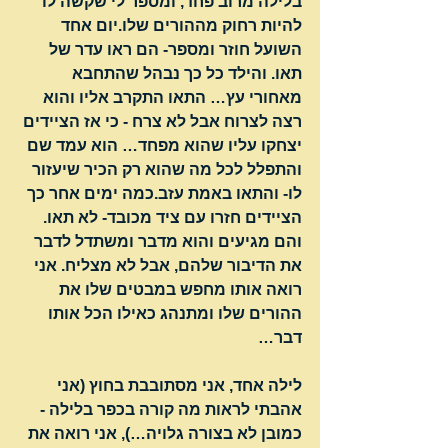
בלילה מרוב פחד, ומספר לי שקשה לו 
להיות רחוק מההורים שלו.יום אחד 
השועל חוזר ומספר- הם ראו עדר של 
תאו. והילד כל כך נבהל שהתחבא 
מאחורי עץ… התאו התקרב אליו והוא 
רצה לצרוח אבל לא צרח - כי אז הציידים 
יצחקו עליו שהוא מפחד… הוא עמד שם 
והתפלל לכל מה שהוא רק הכיר שיעזור 
לו- והתאו באמת עזב.כמה ימים אחר כך 
הציידים חזרו עם ציד מכובד- לא תאו. 
והם מגיעים והוא מדבר ומשתדל לדבר 
את הדיבור שלהם, אבל לא מצליח. אני 
רואה אותו מחפש במבטים שלו את 
ההורים שלו ומתנהג כאילו הכל אותו 
דבר…
לילה אחד, אני מסתובבת בחוץ (אני 
אהבתי לראות מה קורה בכפר בלילה - 
כמובן לא בצורה גלויה…), אני רואה את 