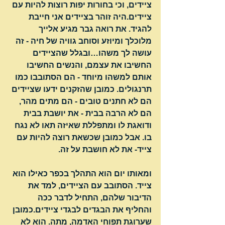
ציידים, וכי בחורות יפות רוצות להיות עם 
ציידים.היה זוהר בציידים אני חייבת 
להגיד. את רואה גבר מגיע אלייך 
מלוכלך ומיוזע וסוחב גוויה של חיה - זה 
עושה לך משהו…ובגלל שהציידים 
החשיבו את עצמם, והנשים החשיבו 
אותם למשהו מיוחד - הם הסתובבו כמו 
תרנגולים. כמובן שהזקנים ידעו שציידים 
הם לא חתנים טובים - הם מתים מהר, 
הם לא הרבה בבית - את יושבת בבית 
ודואגת לו ומתפללת שאיזה תאו לא נגח 
בו. אבל כמובן שכשאת רוצה להיות עם 
צייד- את לא חושבת על זה.
ומאותו יום הוא התהלך בכפר כאילו הוא 
צייד. הסתובב עם הציידים, למד את 
הדיבור שלהם, התחיל לדבר ככה 
והחליף את הבגדים לבגדי ציידים.כמובן 
שערוגת תפוחי האדמה, מתה. הוא לא 