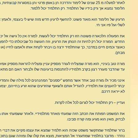
לאחר למעלה מ 25 שנים של לימוד והדרכה הן באופן פרטי והן במסגרות קבוצתי
הלימוד נמצא אך ורק בידיו של התלמיד. רק התלמיד יכול ללמוד.
הרעיון של הלימוד הוא מאוד פשוט: להחשף לרעיון חדש מזה שיש לי בעצמי, ולאמץ או
לשלי ועל פיו אני חי.
את הפעולה הלכאורה פשוטה הזו רק התלמיד יכול לעשות. למורה אין כל גישה אל יכול
החדש. המורה יכול רק להיות זה הנותן את הרעיון, וזה העושה כל שביכולתו כדי להפוך
כאוצר וכמים חיים במדבר, כך שהתלמיד ירצה בו ויבחר לקחת אותו ולאמצו לחייו (או ל
מבחן).
מורה טוב בעיניי, הוא מורה שמצליח לעורר מספיק עניין ומצליח להראות מספיק אמית
עד שהדבר מעורר רצון בקרב תלמידיו להתנסות ברעיונות שלו ולבחור האם הם מתאי
אינני מכיר ולו מורה טוב אחד אשר מחפש "יסמנים" המהנהנים לכל מילה שלו והמדקל
יבחר להעצים את תלמידיו, להגדיל אותם ולשאוף שהזרעים שהוא זורע בחייהם, יצמח
לא ייראה דרכם.
ועדיין – רק התלמיד יכול לגרום לכל אלה לקרות.
את המשפט הפותח את הכתב הזה שמעתי מאחד מתלמידיי. ולאחר ששמעתי אותו בני
לבדוק, מאין הוא מגיע ומה קורה סביבו.
ברור שתלמיד שמתקשר משפט שכזה הוא תלמיד שמצא את עצמו מקיים את דברי המור
נהדר - מדובר בתלמיד שמתעורר אל המציאות, מוצא את קולו שלו ומזהה שגם בתוכו יש