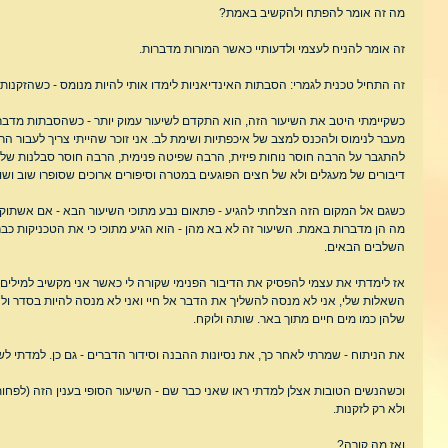
מה זה אומר להפתח ולהקשיב באמת?
זה אומר להניח לעצמי ולדעותיי כאשר המורות מדברות.
זה התחיל טכנית לגמרי: הסבתות האינדיאניות לימדו אותי להיות מנומס - כשהזקנות
כשקיימתי היטב את השיעור הזה, הוא התקדם לשיעור עמוק יותר - כשהסבתות מדברות 
מעבר לנימוס ולהכנס למצב של איכפתיות ושימת לב. אני זוכר שהייתי צריך לעבור הר
להתגבר על הרבה חוסר נוחות פיזית, הרבה שפיטה פנימית, הרבה חוסר סבלנות של גב
דיבורים של מעגלים ולא של חצים הפוגעים במטרה וסיפורים ארוכים שסופרו שוב ושו
כשגם אל המקום הזה הצלחתי להגיע - פתאום נבע מתוכי השיעור הבא - אם אשתוק ג
מה הן מדברות באמת. השיעור זה לא בא מהן - הוא הגיע מתוכי כי את הטכניקות כבר 
השלבים הבאים.
אז לימדתי את עצמי להפסיק את הדיבור הפנימי שקורה לי כאשר אני מקשיב למילים ש
השאלות שלי, אני לא מנסה להשליך את הדבר אל חיי ואני לא מנסה להיות בסדר ולהב
שלהן כמו מים חיים מתוך באר. שותה ולוקח.
את הניתוח - שמרתי לאחר כך, את נסיונות ההבנה וסידור הדברים - גם כן. למדתי ל
וכשהנשים הטובות אצלן למדתי ראו שאני כבר שם - השיעור הסופי בענין הזה (לפחות
ולא רק לזקנות.
ואז מה קורה?