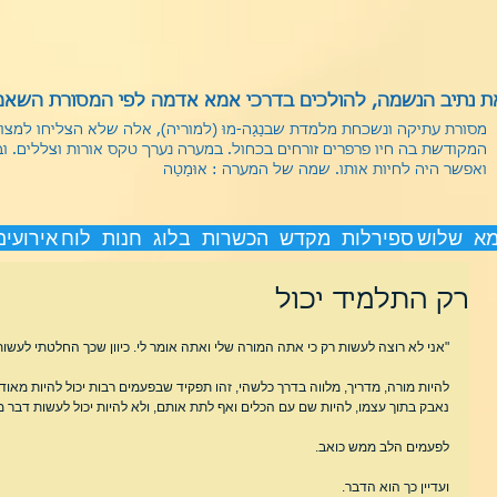
 נתיב הנשמה, להולכים בדרכי אמא אדמה לפי המסורת השאמנ
מסורת עתיקה ונשכחת מלמדת שבנַגַה-מוּ (למוריה), אלה שלא הצליחו למצ
המקודשת בה חיו פרפרים זורחים בכחול. במערה נערך טקס אורות וצללים. ו
ואפשר היה לחיות אותו.
שמה של המערה : אוּמַטַה
מא
שלוש ספירלות
מקדש
הכשרות
בלוג
חנות
לוח אירועים
רק התלמיד יכול
"אני לא רוצה לעשות רק כי אתה המורה שלי ואתה אומר לי. כיוון שכך החלטתי לעשו
להיות מורה, מדריך, מלווה בדרך כלשהי, זהו תפקיד שבפעמים רבות יכול להיות מאו
נאבק בתוך עצמו, להיות שם עם הכלים ואף לתת אותם, ולא להיות יכול לעשות דבר מ
לפעמים הלב ממש כואב.
ועדיין כך הוא הדבר.