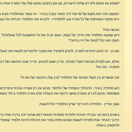
לשמוע גם אותם ולא רק קולות חיצוניים, גם אם בתוכם נמצא קולו של המורה אותו הו
המקום הזה הוא מקום של פריצת דרך מאוד טובה בעיניי - זה אומר שהתלמיד מצא בת
היא פסגת השאיפות של כל מורה טוב לתלמידיו - להביא את התלמיד הביתה אל עצמ
ועכשיו מה?
כיוון שמצא התלמיד את הדרך אל עצמו, האם יש לו את כל התשובות לכל שאלותיו? ה
האם הוא יכול לצאת אל חייו בחיוך?
אם כן - זה הרגע להודות למורה, לחבק ולשחרר את מערך הלימודים ולצאת את העולם 
אולם, אם למרות מציאת הקול הפנימי, עדיין ישנם לבטים, עדיין ישנה תחושה של רצון ל
תומכת - מה אז?
איך מגשרים בין הקול הפנימי של התלמיד לבין קולו החיצוני של מורה?
כאן מתחיל, בעיניי, התהליך האמיתי של הלימוד. מכאן אין רק עשייה טכנית עיוורת 
משותפת. מכאן לא רק המורה מושך ודוחף את העגלה אלא מורה ותלמיד ביחד נושא
ושוב ועדיין - הלמידה היא דבר שרק התלמיד יכול לעשות.
בשנים בהם אני עברתי חניכות ולמדתי ממורות יוצאות דופן שהבריאה ברכה אותי בהן
הדבר האחד אותו למדתי לעשות ושהוא פתח בפניי את היכולת להיות תלמיד שמצליח
ולהקשיב באמת.