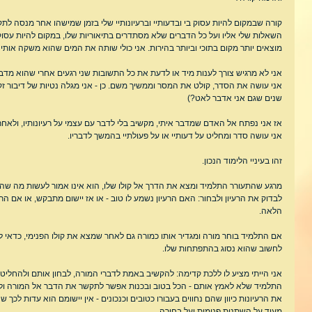
קורה שבמקום להיות עסוק בי ובדעותיי וברעיונותיי שלי בזמן שמישהו אחר מנסה לתקש
השאלות שלי אליו ועל כל הדברים שלא מסתדרים בתיאוריות שלו, במקום להיות עסוק בי
מוצאים יותר מקום בתוכי וביותר בהירות. אני כולי שותה את המים שהוא משקה אותי 
אני לא מרגיש צורך לענות מיד או לדעת את כל התשובות שני רגעים אחרי שהוא מדב
אני עושה את הסדר, קולט את המסר וממשיך משם. כן - אני מגלה נטיות של דיבור זקנ
שנים שגם אני אדבר לאט?)
אז אני נפתח אל האדם שמדבר איתי, מקשיב בלי לדבר עם עצמי על רעיונותיו, ולאחר
אני עושה סדר ומחליט על דעותיי או על פעולתיי בהמשך לדבריו.
זהו בעיניי הלימוד הנכון.
מרגע שהתעורר התלמיד ומצא את הדרך אל קולו שלו, הוא אינו אמור לעשות מה שהמו
לבדוק את הרעיון ולבחור: האם הרעיון נשמע לו טוב - או אז יישום מתבקש, או אם הרע
הלאה.
אם התלמיד בוחר מורה ומגדיר אותו כמורה גם לאחר שמצא את קולו הפנימי, כדאי ל
לחשוב שהוא נסוג בהתפתחות שלו.
אני הייתי מציע לו ללכת קדימה: להקשיב באמת לדברי המורה, לבחון אותם ולהחליט
התלמיד שלא לאמץ אותם - הכל בטוב ובכנות אפשר לתקשר את הדבר אל המורה ולומר
את הרעיונות כיוון שהם נחווים בעבורו כטובים וכנכונים - אין יישומם הוא עדות לכך 
מעיד על השתנות פנימית ועל בחירה.