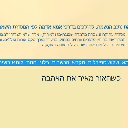
 נתיב הנשמה, להולכים בדרכי אמא אדמה לפי המסורת השאמנ
מסורת עתיקה ונשכחת מלמדת שבנַגַה-מוּ (למוריה), אלה שלא הצליחו למצ
המקודשת בה חיו פרפרים זורחים בכחול. במערה נערך טקס אורות וצללים. ו
ואפשר היה לחיות אותו.
שמה של המערה : אוּמַטַה
מא
שלוש ספירלות
מקדש
הכשרות
בלוג
חנות
לוח אירועים
כשהאור מאיר את האהבה