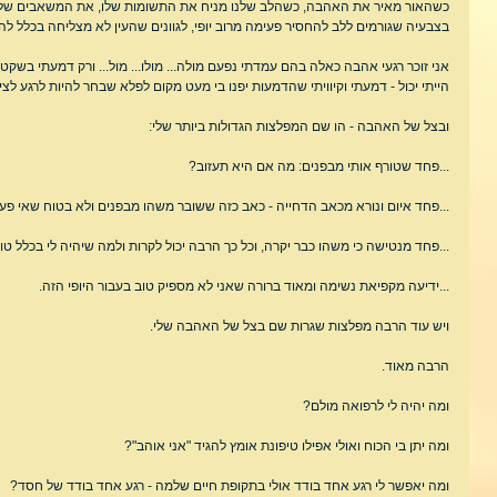
כשהאור מאיר את האהבה, כשהלב שלנו מניח את התשומות שלו, את המשאבים שלו
בצבעיה שגורמים ללב להחסיר פעימה מרוב יופי, לגוונים שהעין לא מצליחה בכלל להא
אני זוכר רגעי אהבה כאלה בהם עמדתי נפעם מולה... מולו... מול... ורק דמעתי בשק
הייתי יכול - דמעתי וקיוויתי שהדמעות יפנו בי מעט מקום לפלא שבחר להיות לרגע לציד
ובצל של האהבה - הו שם המפלצות הגדולות ביותר שלי:
...פחד שטורף אותי מבפנים: מה אם היא תעזוב?
...פחד איום ונורא מכאב הדחייה - כאב כזה ששובר משהו מבפנים ולא בטוח שאי פע
...פחד מנטישה כי משהו כבר יקרה, וכל כך הרבה יכול לקרות ולמה שיהיה לי בכלל טו
...ידיעה מקפיאת נשימה ומאוד ברורה שאני לא מספיק טוב בעבור היופי הזה.
ויש עוד הרבה מפלצות שגרות שם בצל של האהבה שלי.
הרבה מאוד.
ומה יהיה לי לרפואה מולם?
ומה יתן בי הכוח ואולי אפילו טיפונת אומץ להגיד "אני אוהב"?
ומה יאפשר לי רגע אחד בודד אולי בתקופת חיים שלמה - רגע אחד בודד של חסד?