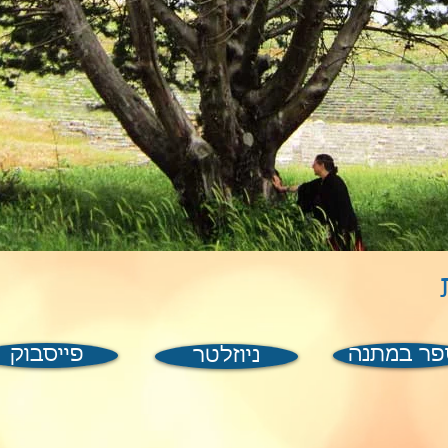
ת
פר במתנה
פייסבוק
ניוזלטר