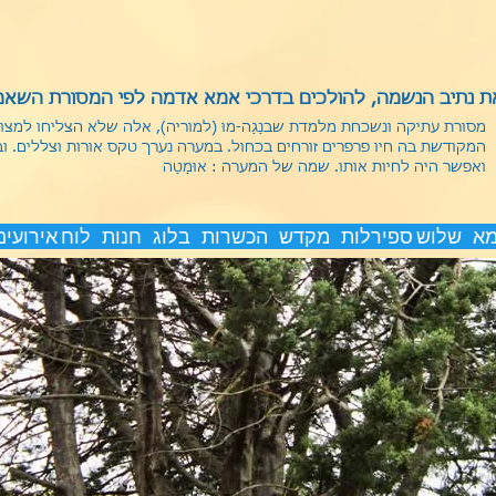
 נתיב הנשמה, להולכים בדרכי אמא אדמה לפי המסורת השאמנ
מסורת עתיקה ונשכחת מלמדת שבנַגַה-מוּ (למוריה), אלה שלא הצליחו למצ
המקודשת בה חיו פרפרים זורחים בכחול. במערה נערך טקס אורות וצללים. ו
ואפשר היה לחיות אותו.
שמה של המערה : אוּמַטַה
מא
שלוש ספירלות
מקדש
הכשרות
בלוג
חנות
לוח אירועים