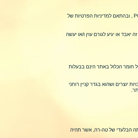
סליקת כרטיסי האשראי נעשית באמצעות חברת סליקה חיצונית, MAX לעסקים, אשר עומדת בתקן PCI-DSS , ובהתאם למדיניות הפרטיות של
אבד או יגיע לגורם עוין ו/או יעשה
וכל חומר הכלול באתר הינם בבעלות
ת יוצרים ושהוא בגדר קניין רוחני
תה הבלעדי של טה-רה, אשר תהיה