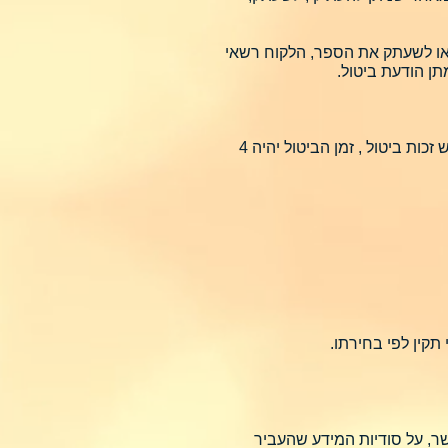
 או לשעתק את הספר, הלקוח רשאי
לאדם עם מוגבלות, אזרח ותיק או עולה חדש יחולו ההוראות הקבועות בחוק הגנת הצרכן , כך שככל שיש זכות ביטול , זמן הביטול יהיה 4
קין לפי בחירתו.
שר, על סודיות המידע שהעביר