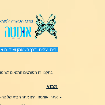
מרכז הכשרה למציאת
בית
עלינו
דרך השאמן ועוד
ה-א
בתקנון זה מפורטים התנאים לשימוש
מבוא
אתר "אומטה" הינו אתר הבית של טה-רה אהבה, ת.ז. 050169309 (להלן: 