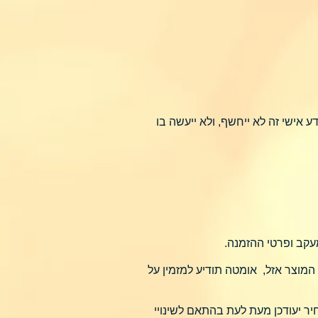
 אישי זה לא ייחשף, ולא ייעשה בו
עקב ופרטי ההזמנה.
מוצר אזל, אומטה תודיע למזמין על
 רשום ע"י דואר ישראל . עלות המשלוח בתחומי מדינת ישראל הינה 25 ₪. המחיר יעודכן מעת לעת בהתאם לשינויי