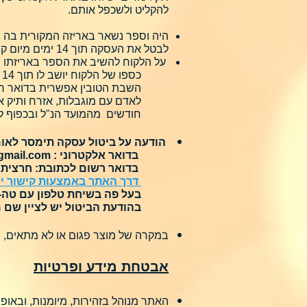
להקליט ולשכפל אותם.
היה וספר נשאר באריזה המקורית בה נ
לבטל את העסקה תוך 14 ימים מיום קבלת המוצר או קבלת תנאי העסקה לפי המועד המאוחר מביניהם ע"י מתן הודעת ביטול.
על הלקוח להשיב את הספר באריזתו
כספו של הלקוח יושב לו תוך 14 ימים מיום ביטול העסקה.
השבת הטובין אפשרית בדואר 
חודשים מהמועד הנ"ל ובכפוף 
הודעה על ביטול עסקה תימסר לא
בדואר אלקטרוני :
gmail.com
בדואר רשום לכתובת: חרצית 20, כפר ורדים 2514700
דרך האתר באמצעות קישור יי
בעל פה בשיחת טלפון עם טה-רה לטלפ
בהודעת הביטול יש לציין שם מל
במקרה של מוצר פגום או לא מתאים, ת
אבטחת מידע ופרטיות
האתר מנוהל בזהירות, מיומנות, ובאופ