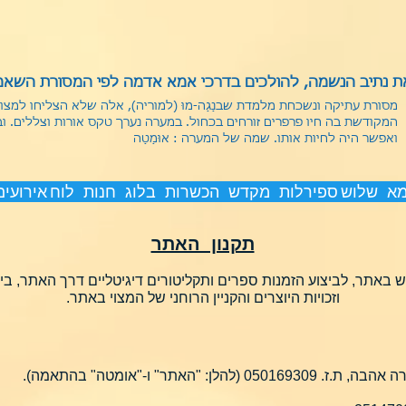
 נתיב הנשמה, להולכים בדרכי אמא אדמה לפי המסורת השאמנ
מסורת עתיקה ונשכחת מלמדת שבנַגַה-מוּ (למוריה), אלה שלא הצליחו למצ
המקודשת בה חיו פרפרים זורחים בכחול. במערה נערך טקס אורות וצללים. ו
ואפשר היה לחיות אותו.
שמה של המערה : אוּמַטַה
מא
שלוש ספירלות
מקדש
הכשרות
בלוג
חנות
לוח אירועים
תקנון האתר
 באתר, לביצוע הזמנות ספרים ותקליטורים דיגיטליים דרך האתר, בי
וזכויות היוצרים והקניין הרוחני של המצוי באתר.
"האתר" ו-"אומטה" בהתאמה).