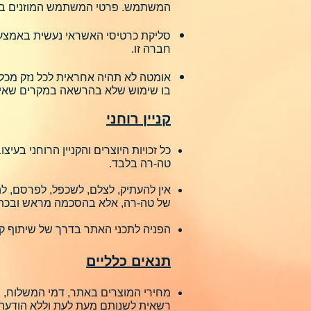
המשתמש. פרטי המשתמש המוזנים באתר מ
חברה זו.
אומטה לא תהיה אחראית לכל נזק מכל סו
בו שימוש שלא בהרשאה במקרים שאינם 
קניין רוחני
כל זכויות היוצרים והקניין הרוחני בע
טה-רה בלבד.
אין להעתיק, לצלם, לשכפל, לפרסם, להפ
של טה-רה, אלא בהסכמה מראש ובכתב של טה-רה. סעיף זה
הפניה לתכני האתר בדרך של שיתוף קי
תנאים כלליים
מחירי המוצרים באתר, דמי המשלוח, ת
רשאית לשנותם מעת לעת וללא הודעה 