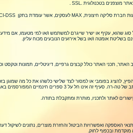
וצפנים בטכנולוגית .SSL .
ג שהוא, עקיף או ישיר שייגרם למשתמש ו/או למי מטעמו, אם מידע זה י
בשליטת אומטה ו/או בשל אירועים הנובעים מכוח עליון.
יצוב האתר, תכני האתר כולל קבצים גרפיים, דיגיטליים, תמונות וטקסט 
יץ, להציג בפומבי או למסור לצד שלישי כלשהו את כל מה שמוגן בזכויו
 אינו חל על 3 ספרים חינמיים המפורסמים באתר.
שורים לאתר ולתכניו, מותרת ומתקבלת בתודה.
נאי האספקה ואפשרויות הביטול והחזרת מוצרים, נתונים לשיקול דע
מוקדמת ובכפוף לחוק.