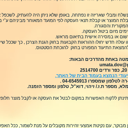
שלח ומבלי שאריזה זו נפתחה, באופן שלא ניתן היה להעתיק, לשכפל
 המקורית והסגורה.
רשום או במסירה אישית בתיאום מראש.
להמצאת התיעוד המפורט בחוק להוכחת הסטטוס.
ומטה באחת מהדרכים הבאות:
umata.dov@
עודי הנמצא בעמוד הבית של האתר.
ון שמספרו 04-6545913 .
א, מספר ת.ז./ זיהוי, דוא"ל, טלפון ומספר הזמנה.
ינתן ללקוח האפשרות במקום לבטל את העסקה או לקבל מוצר חלופי ת
ן מבוקר, עם נקיטת אמצעי זהירות מקובלים על מנת לשמור, ככל האפ