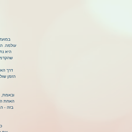
במועדי
עולמה. הי
היא נת
שהקדמונ
דרך האב
הזמן שול
ובאמת, נ
האחת הנש
בזה - ה
כע