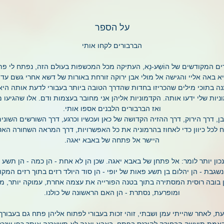
על הספר
הברבורים לקחו אותי
ם המקודשים של הוֹשַע-נָא, העתיקה מכל המכשפות בעולם הזה, נפתח לי פ
א באה אליי והגישה אל מולי אבן ירוקה זורחת באורות של דשא אחרי גשם עדין
נה בתוכי מילים שהכריזו בחדות שהדרך הטובה ביותר בעבורי לדעת אותה היא
יות שלי ידעו אותה. הקדמוניות אליהן אני מחובר בעצמות ודם. אלו שהגיעו מ
ואז הברבורים הלבנים אספו אותי.
ן, דרך הירוק, דרך ההזיה הקדושה של כאן ועכשיו וכרגע, דרך השורשים השוני
ח לכל כיוון כדי לאחוז בהרמוניה את כל האפשרויות, דרך המראה השחורה האט
היישר אל פתחה של באבא יאגה.
כון יותר לומר: אל פתחן של באבא יאגה. שכן הן לא אחת - הן כמה - הן תשע 
גבת - הן יהלום בן תשע פאות של יופי - הן סוד היולד רזים בתוך רזים המקו
ן בובה רוסית המסתירה בתוך בטנה הפורייה את עצמה אחרת, עמוקה יותר, מ
ומופרעת, נסתרת - הן האם הראשונה של כולנו.
ת, לאחר שהייתי עמן ושבתי, זוהי זכות בעבורי לפתוח אליהן פתח גם בעבורך