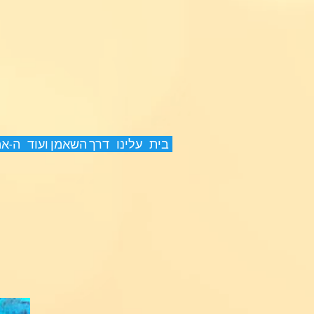
בית
עלינו
דרך השאמן ועוד
ה-א