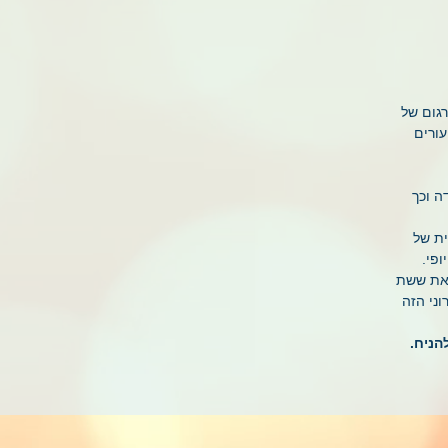
רגום של
עורים
ה וכך
ית של
ופי.
 את ששת
ני הזה
הניח.