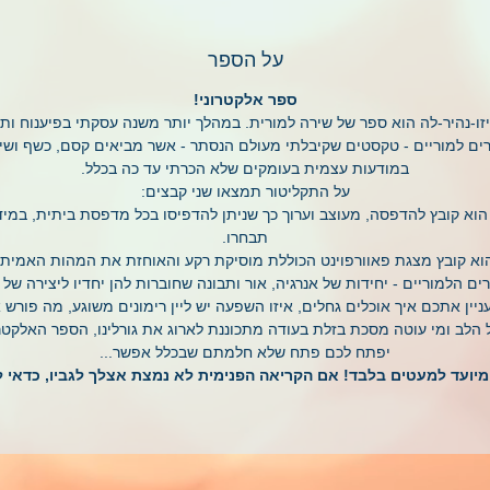
על הספר
ספר אלקטרוני!
זו-נהיר-לה הוא ספר של שירה למורית. במהלך יותר משנה עסקתי בפיענוח ות
שירים למוריים - טקסטים שקיבלתי מעולם הנסתר - אשר מביאים קסם, כשף ושי
במודעות עצמית בעומקים שלא הכרתי עד כה בכלל.
על התקליטור תמצאו שני קבצים:
וא קובץ להדפסה, מעוצב וערוך כך שניתן להדפיסו בכל מדפסת ביתית, במיד
תבחרו.
וא קובץ מצגת פאוורפוינט הכוללת מוסיקת רקע והאוחזת את המהות האמית
ם הלמוריים - יחידות של אנרגיה, אור ותבונה שחוברות להן יחדיו ליצירה של י
ניין אתכם איך אוכלים גחלים, איזו השפעה יש ליין רימונים משוגע, מה פורש
ל הלב ומי עוטה מסכת בזלת בעודה מתכוננת לארוג את גורלינו, הספר האלקטרו
יפתח לכם פתח שלא חלמתם שבכלל אפשר...
יועד למעטים בלבד! אם הקריאה הפנימית לא נמצת אצלך לגביו, כדאי ל