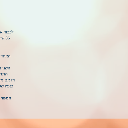
לכבוד אי
36 
האחד ה
השני ה
התדרי
אז אם מע
כנפיו ש
הספר מ