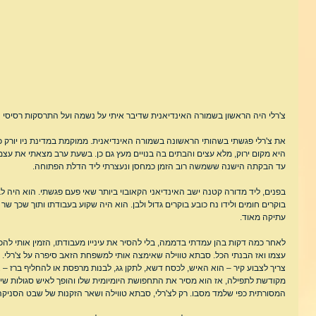
צ'רלי היה הראשון בשמורה האינדיאנית שדיבר איתי על נשמה ועל התרסקות רסיסי 
את צ'רלי פגשתי בשהותי הראשונה בשמורה האינדיאנית. ממוקמת במדינת ניו יורק 
היא מקום ירוק, מלא עצים והבתים בה בנויים מעץ גם כן. בשעת ערב מצאתי את עצמי 
עד הבקתה הישנה ששמשה רוב הזמן כמחסן ונעצרתי ליד הדלת הפתוחה.
בפנים, ליד מדורה קטנה ישב האינדיאני הקאובוי ביותר שאי פעם פגשתי. הוא היה לב
בוקרים חומים ולידו נח כובע בוקרים גדול ולבן. הוא היה שקוע בעבודתו ותוך שכך 
עתיקה מאוד.
לאחר כמה דקות בהן עמדתי בדממה, בלי להסיר את עינייו מעבודתו, הזמין אותי לה
עצמו ואז הבנתי הכל. סבתא טווילה שאימצה אותי למשפחת הזאב סיפרה על צ'רלי. 
צריך לצבוע קיר – הוא האיש, לכסח דשא, לתקן גג, לבנות מרפסת או להחליף ברז – צ'
מקודשת לתפילה, אז הוא מסיר את התחפושת היומיומית שלו והופך לאיש סגולות שיש
המסורתית כפי שלמד מסבו. רק לצ'רלי, סבתא טווילה ושאר הזקנות של שבט הסניקה