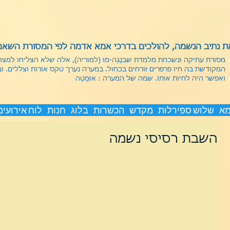
 נתיב הנשמה, להולכים בדרכי אמא אדמה לפי המסורת השאמנ
מסורת עתיקה ונשכחת מלמדת שבנַגַה-מוּ (למוריה), אלה שלא הצליחו למצ
המקודשת בה חיו פרפרים זורחים בכחול. במערה נערך טקס אורות וצללים. ו
ואפשר היה לחיות אותו.
שמה של המערה : אוּמַטַה
מא
שלוש ספירלות
מקדש
הכשרות
בלוג
חנות
לוח אירועים
השבת רסיסי נשמה