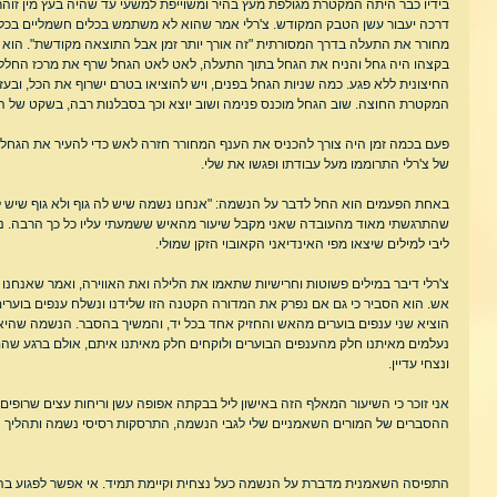
בידיו כבר היתה המקטרת מגולפת מעץ בהיר ומשוייפת למשעי עד שהיה בעץ מין זוהר 
דרכה יעבור עשן הטבק המקודש. צ'רלי אמר שהוא לא משתמש בכלים חשמליים בכלל
מחורר את התעלה בדרך המסורתית "זה אורך יותר זמן אבל התוצאה מקודשת". הוא 
בקצהו היה גחל והניח את הגחל בתוך התעלה, לאט לאט הגחל שרף את מרכז החלל 
החיצונית ללא פגע. כמה שניות הגחל בפנים, ויש להוציאו בטרם ישרוף את הכל, וב
המקטרת החוצה. שוב הגחל מוכנס פנימה ושוב יוצא וכך בסבלנות רבה, בשקט של הלי
פעם בכמה זמן היה צורך להכניס את הענף המחורר חזרה לאש כדי להעיר את הגחל הקט
של צ'רלי התרוממו מעל עבודתו ופגשו את שלי.
באחת הפעמים הוא החל לדבר על הנשמה: "אנחנו נשמה שיש לה גוף ולא גוף שיש לו
שהתרגשתי מאוד מהעובדה שאני מקבל שיעור מהאיש ששמעתי עליו כל כך הרבה. ניס
ליבי למילים שיצאו מפי האינדיאני הקאובוי הזקן שמולי.
צ'רלי דיבר במילים פשוטות וחרישיות שתאמו את הלילה ואת האווירה, ואמר שאנחנו
אש. הוא הסביר כי גם אם נפרק את המדורה הקטנה הזו שלידנו ונשלח ענפים בוערים 
הוציא שני ענפים בוערים מהאש והחזיק אחד בכל יד, והמשיך בהסבר. הנשמה שהיא 
נעלמים מאיתנו חלק מהענפים הבוערים ולוקחים חלק מאיתנו איתם, אולם ברגע שהם 
ונצחי עדיין.
אני זוכר כי השיעור המאלף הזה באישון ליל בבקתה אפופה עשן וריחות עצים שרופי
ההסברים של המורים השאמניים שלי לגבי הנשמה, התרסקות רסיסי נשמה ותהליך ה
התפיסה השאמנית מדברת על הנשמה כעל נצחית וקיימת תמיד. אי אפשר לפגוע בה או