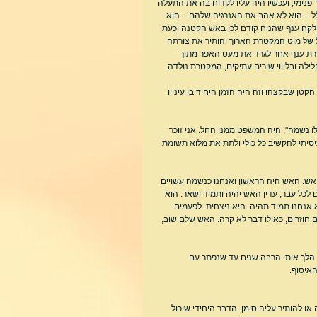
פנימי, ועכשיו היה עליו לקדוח בה את התעלה 
 – הוא לא אהב את האנרגיה שלהם – הוא 
לקח ענף שהניח קודם לכן באש הקטנה וכעת 
של מוט המקטרת הארוך והותיר את צורתה 
עזרת ענף אחר לגרד את מעט האפר מתוך 
לה ובליווי שירים עתיקים, המקטרת נולדה.
ן שבקצהו וזה היה הזמן היחיד בו עינייו 
 נשמה", היה המשפט ממנו החל. אני זוכר 
יתי להקשיב כל כולי ולתת את מלוא תשומת 
 אש. האש היה הראשון ואנחנו כנשמה עשויים 
לכל עבר, עדין האש יהיה ותמיד ישאר. הוא 
אנחנו תמיד תהיה. היא ניצחית. לפעמים 
חוזרים, כאילו דבר לא קרה. האש שלם שוב, 
ם הלך איתי הרבה שנים עד שנפתר עם 
איסוף.
 להותיר עליה סימן. הדבר היחידי שיכול 