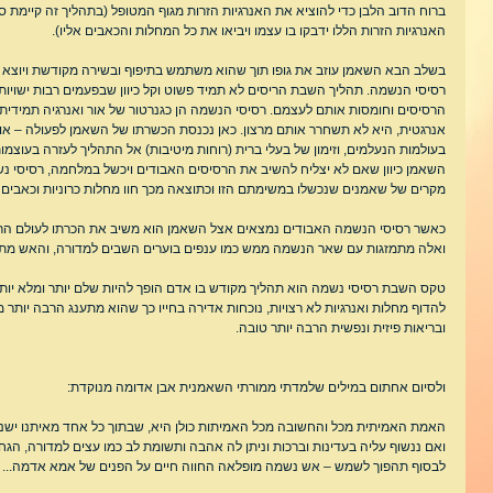
ברוח הדוב הלבן כדי להוציא את האנרגיות הזרות מגוף המטופל (בתהליך זה קיימת סכ
האנרגיות הזרות הללו ידבקו בו עצמו ויביאו את כל המחלות והכאבים אליו).
בשלב הבא השאמן עוזב את גופו תוך שהוא משתמש בתיפוף ובשירה מקודשת ויוצא ל
רסיסי הנשמה. תהליך השבת הריסים לא תמיד פשוט וקל כיוון שבפעמים רבות ישויות
הרסיסים וחומסות אותם לעצמם. רסיסי הנשמה הן כגנרטור של אור ואנרגיה תמידית ו
אנרגטית, היא לא תשחרר אותם מרצון. כאן נכנסת הכשרתו של השאמן לפעולה – או
בעולמות הנעלמים, וזימון של בעלי ברית (רוחות מיטיבות) אל התהליך לעזרה בעוצמות 
השאמן כיוון שאם לא יצליח להשיב את הרסיסים האבודים ויכשל במלחמה, רסיסי נש
מקרים של שאמנים שנכשלו במשימתם הזו וכתוצאה מכך חוו מחלות כרוניות וכאבים 
כאשר רסיסי הנשמה האבודים נמצאים אצל השאמן הוא משיב את הכרתו לעולם הרגי
ואלה מתמזגות עם שאר הנשמה ממש כמו ענפים בוערים השבים למדורה, והאש מתא
טקס השבת רסיסי נשמה הוא תהליך מקודש בו אדם הופך להיות שלם יותר ומלא יותר 
להדוף מחלות ואנרגיות לא רצויות, נוכחות אדירה בחייו כך שהוא מתענג הרבה יותר 
ובריאות פיזית ונפשית הרבה יותר טובה.
ולסיום אחתום במילים שלמדתי ממורתי השאמנית אבן אדומה מנוקדת:
האמת האמיתית מכל והחשובה מכל האמיתות כולן היא, שבתוך כל אחד מאיתנו ישנה
ואם ננשוף עליה בעדינות וברכות וניתן לה אהבה ותשומת לב כמו עצים למדורה, הג
לבסוף תהפוך לשמש – אש נשמה מופלאה החווה חיים על הפנים של אמא אדמה... ו