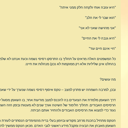
"היא עזבה אותי ולקחה חלק ממני איתה"
"הוא שבר לי את הלב"
"אני מרגישה שאני לא אני"
"היא גנבה לי את החיים"
"חיי אינם חיים עוד"
כל המשפטים האלה מראים על תהליך בו התרסקו רסיסי נשמה וכעת אנחנו לא שלמים 
בהחלט אינן שליליות אלא רק ממוקמות לא נכון) מנהלות את חיינו.
מה עושים?
ובכן, למרבה השמחה יש פתרון למצב – טקס איסוף רסיסי נשמה שנערך על ידי שאמן
דרך השאמן מלמדת את הצועדים בה להכנס למצב מודעות אחר, בו השאמן מסוגל לצ
הרסיסים האבודים. תהליך הלימוד של השיטה אורך שנים לא מעטות ובזמן הזה השאמן 
נעזר כדי למצוא את הרסיסים האבודים ולהחזיר אותם הביתה.
הטקס מתחיל בהכנת מרחב מקודש ובזימון בעלי ברית מהמימדים הנסתרים לעזרת 
השאמן מאבחן את הבעיה ומקבל מידע ראשוני לגבי האדם. מכאן הטקס ממשיך לתהל