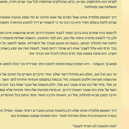
לקרות הוא התרסקות, וגם אז, ברגע שהחלקים שהתפזרו לכל עבר שבים חזרה, ממש כמ
מושלמת שוב ומוחלטת.
דרך השאמן מלמדת אותנו שעל הפנים של אמא אדמה יש יופי ושפע ואהבה ואפשרות
שניתן לחוות בעולם הפיזי היא כה רבה עד כי לנשמה יש דרך להמנע מהחוויה הקשה ה
לדוגמא נניח שאדם נוהג ברכב ועומד לעבור תאונת דרכים. מכיוון שהנשמה אינה מוגב
ולכן כדי להמנע מחוויה איומה של כאב, רגע לפני התאונה, הנשמה שולחת מעצמה חל
החווה את התהליך הכואב. בעצם זהו מנגנון מבורך של הישרדות. אפשר לחשוב על הכא
בכד חרס הוא עלול לשבור אותו כיוון שהכד דחוס מאוד, לעומת זאת אם יפגע בשמיכ
תקרע. היא פחות צפופה מכד חרס ויכולה להכיל את הכדור יותר.
ממש כך הנשמה – היא הופכת עצמה פחות דחוסה ויותר אוורירית וכך יכולה לספוג א
עד כאן הכל טוב, אולם כאן מתחיל ריקוד שלם. אחד הדברים הקורים על הפנים של אמ
שהנשמה מוציאה חלקים מעצמה, מיד נכנסות במקומם אנרגיות אחרות לתוך הגוף. אי
עץ אולי, פחד של נהג קודם שעבר כאן אולי, חלק מנשמה של עכבר שמת בצד הכביש ו
הגוף של אותו נהג שעבר תאונת דרכים, יש פחות ממהותו שלו ויותר מהויות שלא קשור
הדבר כמובן מביא למחלות, מזל רע, תאונות והרבה מאוד חוסר נוחות בכל המימדים.
דרך השאמן מלמדת אותנו שלא רק בתאונות אנחנו מאבדים רסיסי נשמה. ואפילו השפ
בצורה אינטואיטיבית אולם אמיתית לגמרי. כמה פעמים שמענו משפטים כמו:
"מאז התאונה לא חזרתי לעצמי"