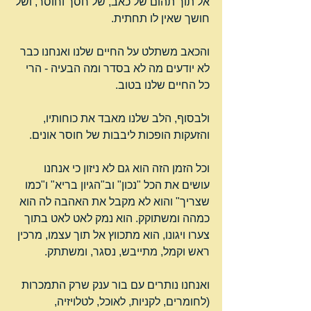
אל תוך תהום של כאב, של חסך וחוסר, ושל 
חושך שאין לו תחתית.
והכאב משתלט על החיים שלנו ואנחנו כבר 
לא יודעים מה לא בסדר ומה הבעיה - הרי 
כל החיים שלנו בטוב.
ולבסוף, הלב שלנו מאבד את כוחותיו, 
והזעקות הופכות ליבבות של חוסר אונים.
וכל הזמן הזה הוא גם לא ניזון כי אנחנו 
עושים את הכל "נכון" וב"הגיון בריא" ו"כמו 
שצריך" והוא לא מקבל את האהבה לה הוא 
כמהה ומשתוקק. הוא נמק לאט לאט בתוך 
צערו ויגונו, הוא מתכווץ אל תוך עצמו, מרכין 
ראש וקמל, מתייבש, נסגר, ומשתתק.
ואנחנו נותרים עם בור ענק שרק התמכרות 
(לחומרים, לקניות, לאוכל, לטלויזיה, 