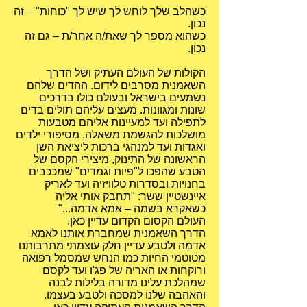
כשהלב שלך לוחש לך שיש לך "כוחות" – זה
נכון.
כשהוא מספר לך שאת/ה אחר/ת – גם זה
נכון.
הקולות של העולם העתיק ושל הדרך
השאמנית מסרבים לידום. ההדים שלהם
נשמעים בישראל ובעולם כולו בדרכים
שונות ומגוונות. מעצים עליהם תולים בדים
לתפילה ועד למעיינות אליהם מטבעות
מושלכות להגשמת משאלה, מסיפורי ילדים
ואגדות ועד למנהגי ברכות ליציאת השן
הראשונה של התינוק, מיצירי הקסם של
הטבע שהפכו ל"פיות וגמדים" שמככבים
בחנויות ובסדרות טלוויזיה ועד לאריק
איינשטיין ששר: "תחבק אותי אליה
כשאקרא בשמה – אמא אדמה..."
העולם הקסום הקדום עדיין כאן.
הדרך השאמנית שמחברת אותנו לאמא
אדמה ולטבע עדיין חלק עוצמתי מתרבותנו
מטוטמי החיות כמו הנחש שמסמל רפואה
ורוקחות או האריה של פג'ו ועד לקסם
שמהלכת עלינו מדורה בלילות לבנה
והאהבה שלנו למסכה ולטבע בעצמו.