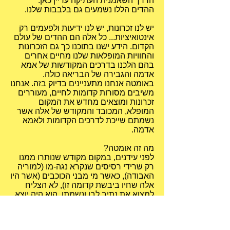
הדרך השאמנית העתיקה עדיין כאן.
ההדים הללו נשמעים גם בלבבות שלנו.
יש לנו זכרונות, יש לנו ידיעות ולפעמים רק
אינטואיציות... כל אלה הם ההדים של עולם
הקדום. הידע ישנו בתוכנו כך גם הזכרונות
והחוויות המופלאות שלנו מחיים אחרים
בהם הלכנו בדרכים המקודשות של אמא
אדמה והגבירה של הבריאה כולה.
באומטה אנחנו מתעניינים בדיוק בזה. אנחנו
משיבים מסורות קדומות לחיים, מעוררים
זכרונות ומוצאים מחדש את המקום
המופלא, המכובד והמקודש של אלה אשר
נשמתם שייכת לדרכים הקדומות ולאמא
אדמה.
מה זה אומטה?
לפני עידנים, במקום מקודש שנותרו ממנו
רק שרידי רסיסים שנקרא נגה-מו (למוריה
האבודה), כאשר מי מבני הכוכבים (אשר היו
אלה שחיו ביבשת קדומה זו), לא הצליח
למצוא את נתיב לבו ונשמתו, הוא היה יוצא
למסע עליה לרגל למקום חבוי וקדוש
במיוחד – מערה קסומה וענקית אשר בה
חיו פרפרי אור תכול. בתוך המערה