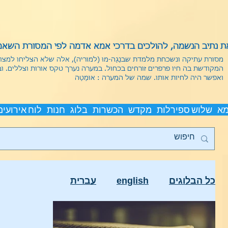
 נתיב הנשמה, להולכים בדרכי אמא אדמה לפי המסורת השאמנ
מסורת עתיקה ונשכחת מלמדת שבנַגַה-מוּ (למוריה), אלה שלא הצליחו למצ
המקודשת בה חיו פרפרים זורחים בכחול. במערה נערך טקס אורות וצללים. ו
ואפשר היה לחיות אותו.
שמה של המערה : אוּמַטַה
מא
שלוש ספירלות
מקדש
הכשרות
בלוג
חנות
לוח אירועים
כל הבלוגים
english
עברית